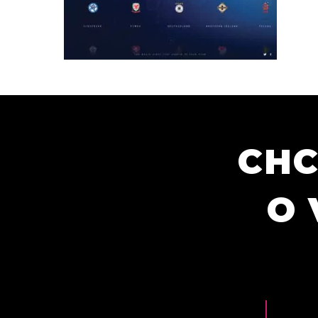
CHC
O 