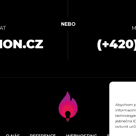
AT
M
ION.CZ
(+420
Abychom pos
informacím 
technologie
jedinečná I
ovlivnit urč