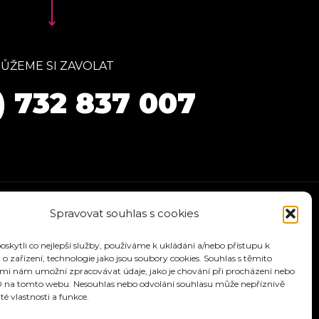
ŮŽEME SI ZAVOLAT
) 732 837 007
Spravovat souhlas s cookies
kytli co nejlepší služby, používáme k ukládání a/nebo přístupu k
o zařízení, technologie jako jsou soubory cookies. Souhlas s těmito
mi nám umožní zpracovávat údaje, jako je chování při procházení nebo
D na tomto webu. Nesouhlas nebo odvolání souhlasu může nepříznivě
ité vlastnosti a funkce.