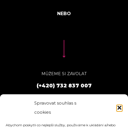
MŮŽEME SI ZAVOLAT
(+420) 732 837 007
Spravovat souhlas s
cookies
Abychom poskytli co nejlepší služby, používáme k ukládání a/nebo