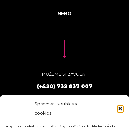
MŮŽEME SI ZAVOLAT
(+420) 732 837 007
Spravovat souhlas s
cookies
Abychom poskytli co nejlepší služby, používáme k ukládání a/nebo