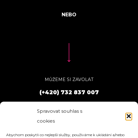
MŮŽEME SI ZAVOLAT
(+420) 732 837 007
Spravovat souhlas s
cookies
Abychom poskytli co nejlepší služby, používáme k ukládání a/nebo