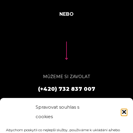
MŮŽEME SI ZAVOLAT
(+420) 732 837 007
Spravovat souhlas s
cookies
Abychom poskytli co nejlepší služby, používáme k ukládání a/nebo