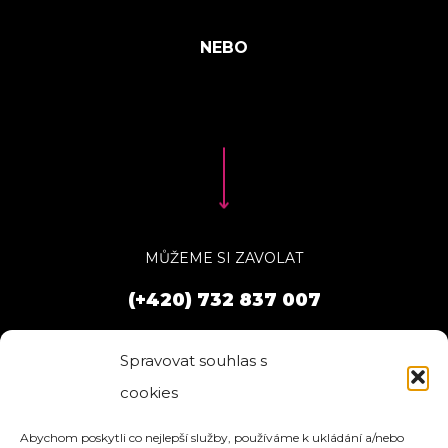
MŮŽEME SI ZAVOLAT
(+420) 732 837 007
Spravovat souhlas s
cookies
Abychom poskytli co nejlepší služby, používáme k ukládání a/nebo