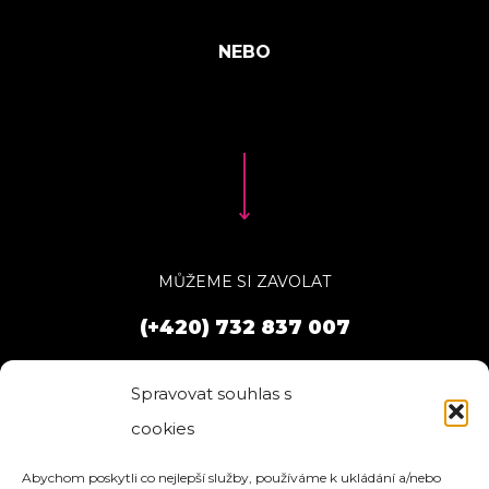
MŮŽEME SI ZAVOLAT
(+420) 732 837 007
Spravovat souhlas s
cookies
Abychom poskytli co nejlepší služby, používáme k ukládání a/nebo