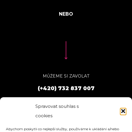
MŮŽEME SI ZAVOLAT
(+420) 732 837 007
Spravovat souhlas s
cookies
Abychom poskytli co nejlepší služby, používáme k ukládání a/nebo