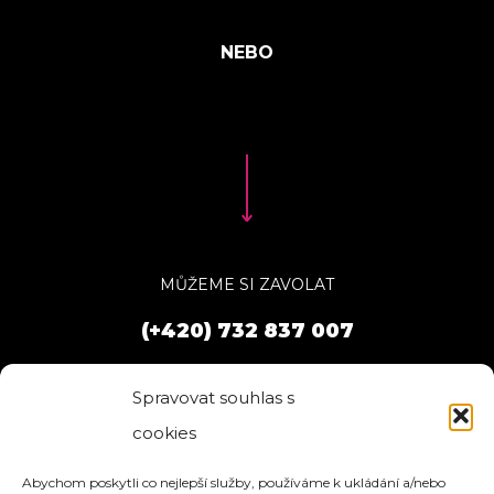
MŮŽEME SI ZAVOLAT
(+420) 732 837 007
Spravovat souhlas s
cookies
Abychom poskytli co nejlepší služby, používáme k ukládání a/nebo