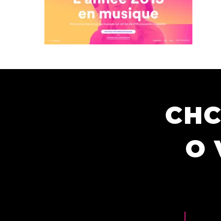
CHC
O 