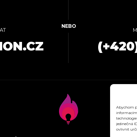
AT
M
ION.CZ
(+420
Abychom pos
informacím 
technologie
jedinečná I
ovlivnit urč