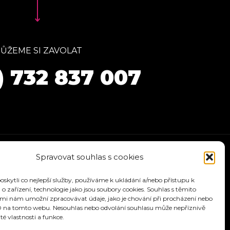
ŮŽEME SI ZAVOLAT
) 732 837 007
Spravovat souhlas s cookies
kytli co nejlepší služby, používáme k ukládání a/nebo přístupu k
o zařízení, technologie jako jsou soubory cookies. Souhlas s těmito
mi nám umožní zpracovávat údaje, jako je chování při procházení nebo
D na tomto webu. Nesouhlas nebo odvolání souhlasu může nepříznivě
ité vlastnosti a funkce.