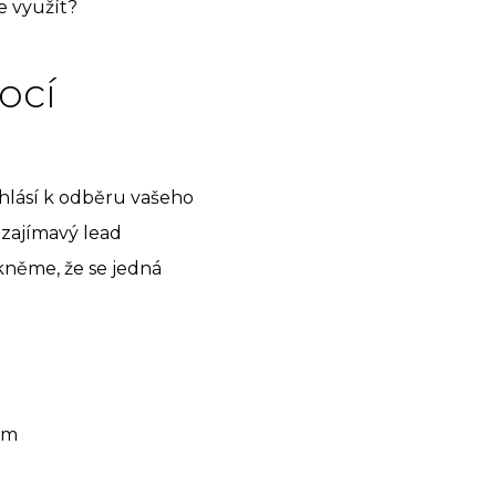
e využít?
ocí
ihlásí k odběru vašeho
 zajímavý lead
kněme, že se jedná
sem