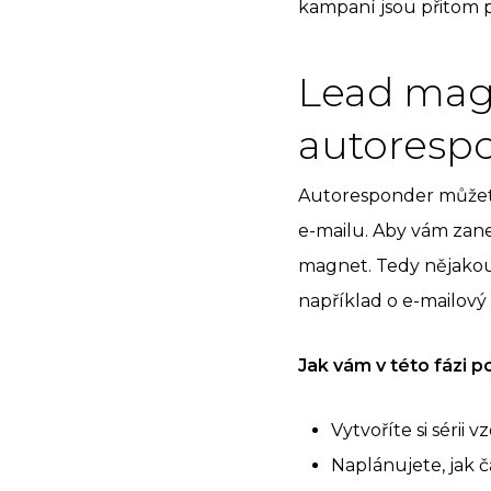
kampaní jsou přitom p
Lead magn
autoresp
Autoresponder můžete 
e-mailu. Aby vám zane
magnet. Tedy nějakou
například o e-mailový
Jak vám v této fázi
Vytvoříte si sérii
Naplánujete, jak 