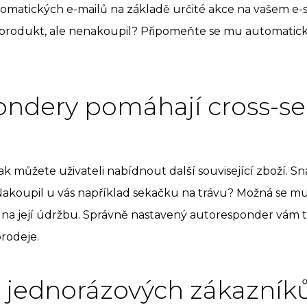
utomatických e-mailů na základě určité akce na vašem e-
 produkt, ale nenakoupil? Připomeňte se mu automati
ndery pomáhají cross-sel
m
 můžete uživateli nabídnout další související zboží. S
Nakoupil u vás například sekačku na trávu? Možná se m
 na její údržbu. Správně nastavený autoresponder vám
prodeje.
z jednorázových zákazník