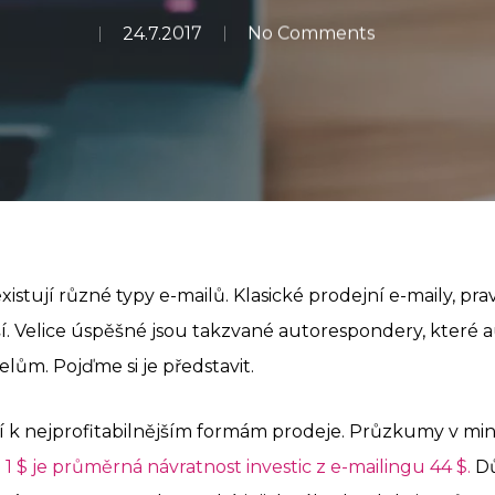
24.7.2017
No Comments
istují různé typy e-mailů. Klasické prodejní e-maily, pra
ší. Velice úspěšné jsou takzvané autorespondery, které a
lům. Pojďme si je představit.
í k nejprofitabilnějším formám prodeje. Průzkumy v min
ci 1 $ je průměrná návratnost investic z e-mailingu 44 $.
Dů