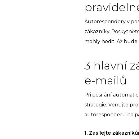
pravideln
Autorespondery v posl
zákazníky. Poskytněte
mohly hodit. Až bude 
3 hlavní 
e-mailů
Při posílání automati
strategie. Věnujte pr
autoresponderu na p
1. Zasílejte zákazník