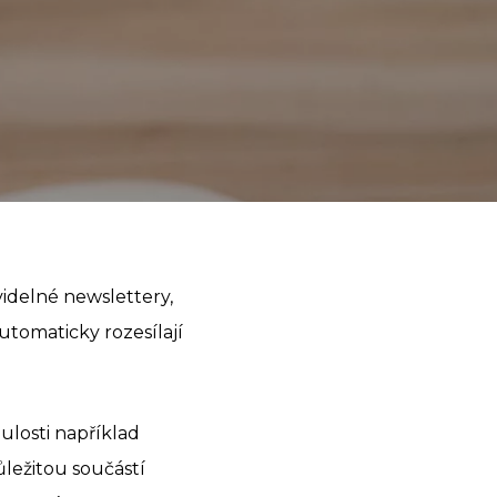
videlné newslettery,
utomaticky rozesílají
ulosti například
ležitou součástí