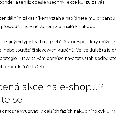
ponder a ten již odešle všechny lekce kurzu za vás
otenciálním zákazníkem vztah a nabídnete mu přidano
řesvědčit ho v některém z e-mailů k nákupu.
t i s jinými typy lead magnetů. Autorespondery můžete vy
eí nebo soutěží či slevových kupónů. Velice důležitá je 
trategie. Právě ta vám pomůže navázat vztah s odběrate
h produktů či služeb.
ená akce na e-shopu?
te se
k možné využívat i v dalších fázích nákupního cyklu. 