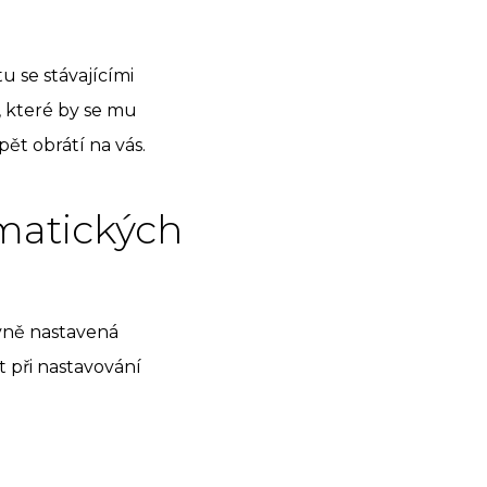
 se stávajícími
, které by se mu
ět obrátí na vás.
omatických
ávně nastavená
t při nastavování