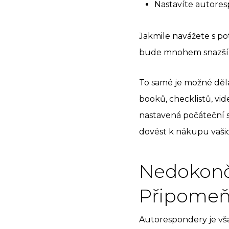
Nastavíte autores
Jakmile navážete s p
bude mnohem snazší p
To samé je možné děla
booků, checklistů, vid
nastavená počáteční s
dovést k nákupu vašic
Nedokonč
Připomeň
Autorespondery je vša