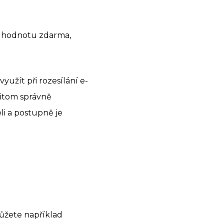
u hodnotu zdarma,
užít při rozesílání e-
přitom správně
li a postupně je
Můžete například