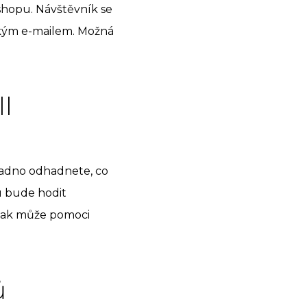
shopu. Návštěvník se
ckým e-mailem. Možná
l
nadno odhadnete, co
u bude hodit
 tak může pomoci
ů