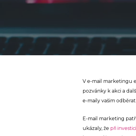
V e-mail marketingu ex
pozvánky k akci a dal
e-maily vašim odběrate
E-mail marketing patř
ukázaly, že
při investi