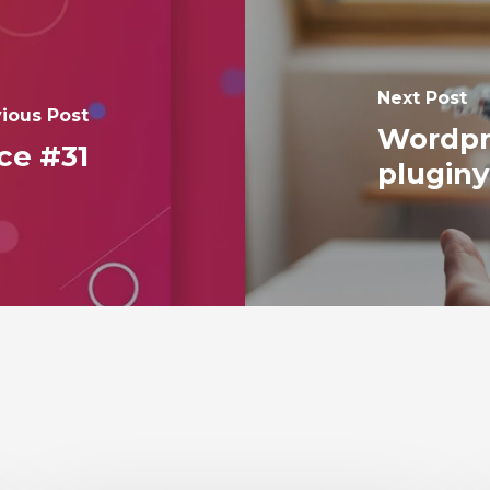
Next Post
ious Post
Wordpre
ce #31
pluginy