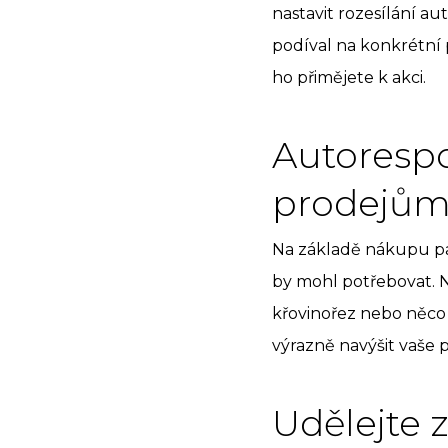
nastavit rozesílání a
podíval na konkrétní
ho přimějete k akci.
Autorespo
prodejů
Na základě nákupu pak
by mohl potřebovat. 
křovinořez nebo něco
výrazně navýšit vaše 
Udělejte 