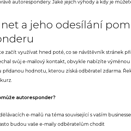
rávě autorespondery. Jaké jejich výhody a kdy je můžet
et a jeho odesílání pom
onderu
začít využívat hned poté, co se návštěvník stránek př
chal svůj e-mailový kontakt, obvykle nabízíte výměnou
 přidanou hodnotu, kterou získá odběratel zdarma. Ře
 kurz.
 pomůže autoresponder?
 vzdělávacích e-mailů na téma související s vaším busines
často budou vaše e-maily odběratelům chodit