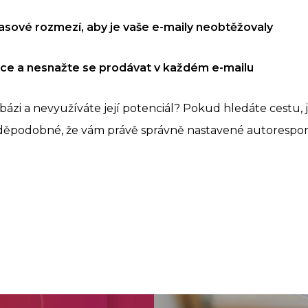
asové rozmezí, aby je vaše e-maily neobtěžovaly
ace a nesnažte se prodávat v každém e-mailu
ázi a nevyužíváte její potenciál? Pokud hledáte cestu, j
avděpodobné, že vám právě správně nastavené autoresp