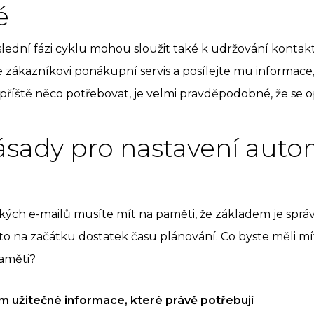
é
ední fázi cyklu mohou sloužit také k udržování kontaktu
 zákazníkovi ponákupní servis a posílejte mu informace
příště něco potřebovat, je velmi pravděpodobné, že se op
zásady pro nastavení aut
ckých e-mailů musíte mít na paměti, že základem je spr
oto na začátku dostatek času plánování. Co byste měli mí
aměti?
ům užitečné informace, které právě potřebují