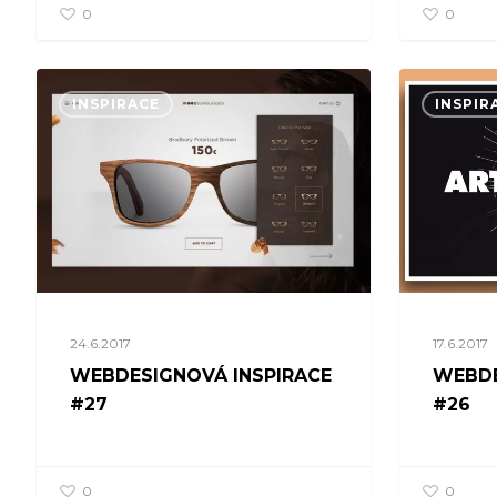
0
0
INSPIRACE
INSPIR
24.6.2017
17.6.2017
WEBDESIGNOVÁ INSPIRACE
WEBDE
#27
#26
0
0