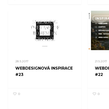
INSPIRACE
INSPIR
28.5.2017
21.5.2017
WEBDESIGNOVÁ INSPIRACE
WEBDE
#23
#22
0
0