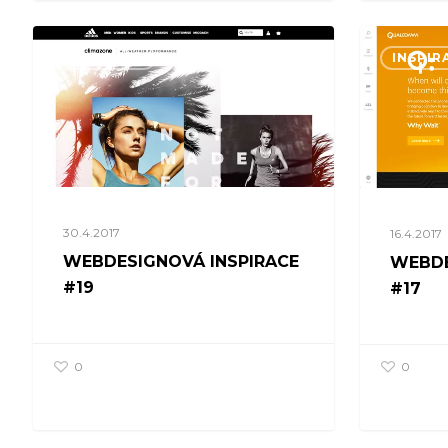
INSPIRACE
INSPIR
30.4.2017
16.4.2017
WEBDESIGNOVÁ INSPIRACE
WEBDE
#19
#17
0
0