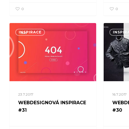
0
0
INSPIRACE
INSPIR
23.7.2017
16.7.2017
WEBDESIGNOVÁ INSPIRACE
WEBDE
#31
#30