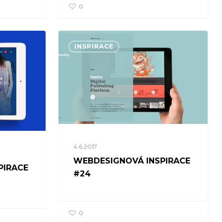
0
INSPIRACE
4.6.2017
WEBDESIGNOVÁ INSPIRACE
PIRACE
#24
0