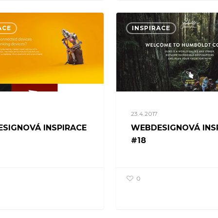
ACE
INSPIRACE
23.4.2017
SIGNOVÁ INSPIRACE
WEBDESIGNOVÁ INS
#18
0