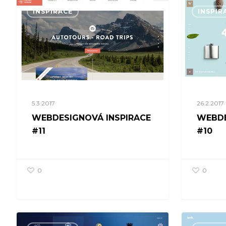
INSPIRACE
INSPIR
5.3.2017
26.2.2017
WEBDESIGNOVÁ INSPIRACE
WEBDE
#11
#10
0
0