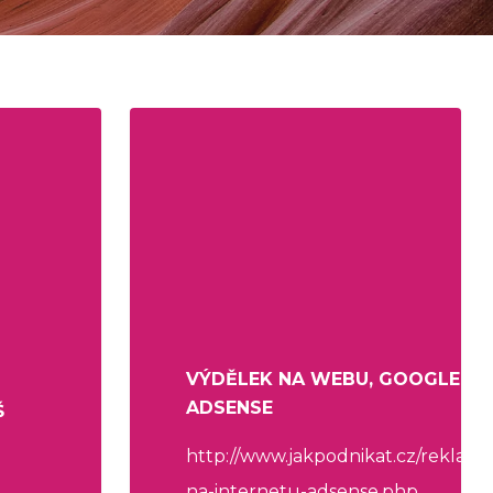
VÝDĚLEK NA WEBU, GOOGLE
ADSENSE
Š
http://www.jakpodnikat.cz/reklama
na-internetu-adsense.php