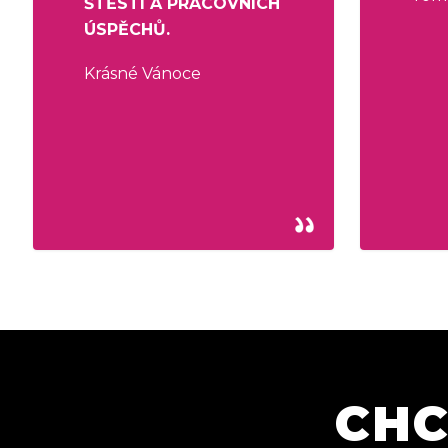
ŠTĚSTÍ A PRACOVNÍCH
ÚSPĚCHŮ.
Krásné Vánoce
CHC