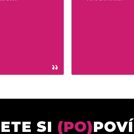
ETE SI
(PO)
POV