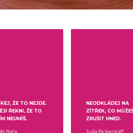
KEJ, ŽE TO NEJDE.
NEODKLÁDEJ NA
ĚJI ŘEKNI, ŽE TO
ZÍTŘEK, CO MŮŽE
ÍM NEUMÍŠ.
ZRUŠIT HNED.
áš Baťa
Julia Bickerstaff