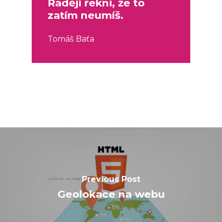
Raději řekni, že to
zatím neumíš.
Tomáš Baťa
Previous Post
Geolokace na webu