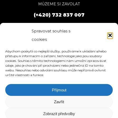
MŮŽEME SI ZAVOLAT
(+420) 732 837 007
Spravovat souhlas s
cookies
Abychom poskytli co nejlepší služby, používáme k ukládání a/nebo
přístupu k informacím o zařízení, technologie jako jsou soubory
cookies. Souhlas s těmito technologiemi nám umožní zpracovávat
údaje, jako je chování při procházení nebo jedinečná ID na tomto
webu. Nesouhlas nebo odvolání souhlasu může nepříznivě ovlivnit
určité vlastnosti a funkce.
Příjmout
HOME
SLUŽBY
O NÁS
REFERENCE
WEBHOSTING
BLOG
NÁVODY
KONTAKT
Zavřít
© 2026 eStation.cz | Tvorba www stránek.
Zobrazit předvolby