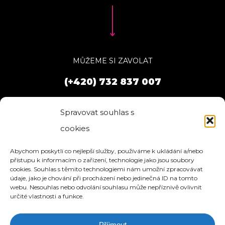
MŮŽEME SI ZAVOLAT
(+420) 732 837 007
Spravovat souhlas s
cookies
Abychom poskytli co nejlepší služby, používáme k ukládání a/nebo
přístupu k informacím o zařízení, technologie jako jsou soubory
cookies. Souhlas s těmito technologiemi nám umožní zpracovávat
údaje, jako je chování při procházení nebo jedinečná ID na tomto
webu. Nesouhlas nebo odvolání souhlasu může nepříznivě ovlivnit
určité vlastnosti a funkce.
Příjmout