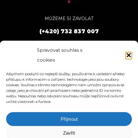
MŮŽEME SI ZAVOLAT
(+420) 732 837 007
Spravovat souhlas s
cookies
Abychom poskytli co nejlepší služby, používáme k ukládání a/nebo
přístupu k informacím o zařízení, technologie jako jsou soubory
cookies. Souhlas s těmito technologiemi nám umožní zpracovávat
údaje, jako je chování při procházení nebo jedinečná ID na tomto
webu. Nesouhlas nebo odvolání souhlasu může nepříznivě ovlivnit
určité vlastnosti a funkce.
Příjmout
HOME
SLUŽBY
O NÁS
REFERENCE
WEBHOSTING
BLOG
NÁVODY
KONTAKT
Zavřít