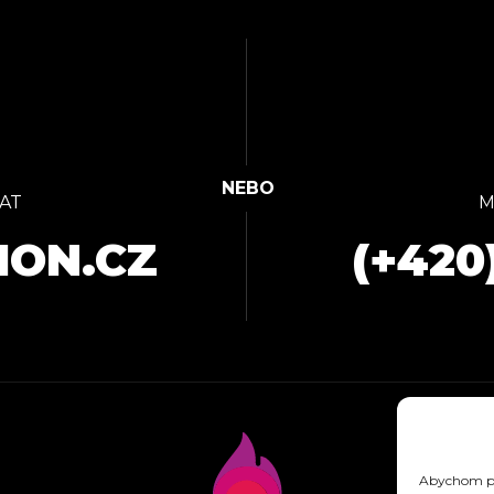
AT
M
ION.CZ
(+420
Abychom pos