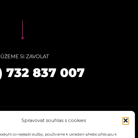
ŮŽEME SI ZAVOLAT
) 732 837 007
Spravovat souhlas s cookies
kytli co nejlepší služby, používáme k ukládání a/nebo přístupu k