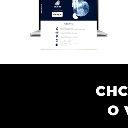
CHC
O 