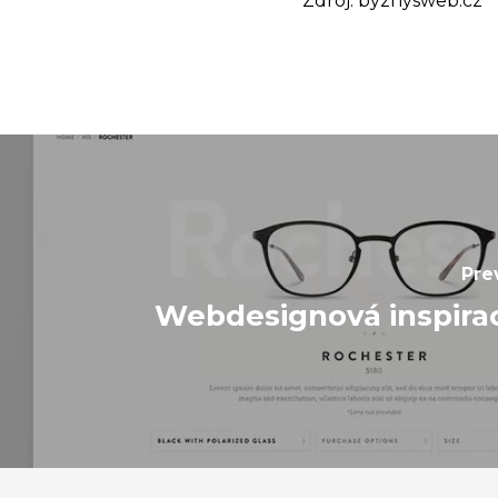
Zdroj: byznysweb.cz
Pre
Webdesignová inspira