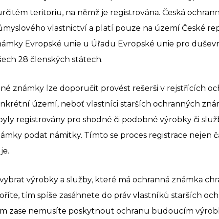
rčitém teritoriu, na němž je registrována. Česká ochra
ůmyslového vlastnictví a platí pouze na území České re
námky Evropské unie u Úřadu Evropské unie pro duševní v
šech 28 členských státech.
nné známky lze doporučit provést rešerši v rejstřících
nkrétní území, neboť vlastníci starších ochranných zná
yly registrovány pro shodné či podobné výrobky či služb
ámky podat námitky. Tímto se proces registrace nejen č
je.
 vybrat výrobky a služby, které má ochranná známka chrá
oříte, tím spíše zasáhnete do práv vlastníků starších o
em zase nemusíte poskytnout ochranu budoucím výrob