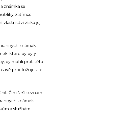
nná známka se
publiky, zatímco
lastnictví získá její
 ochranných známek
mek, které by byly
y, by mohli proti této
asově prodlužuje, ale
nit. Čím širší seznam
chranných známek.
kům a službám.