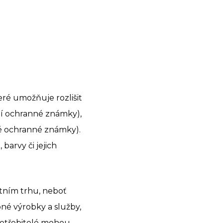
ré umožňuje rozlišit
ní ochranné známky),
é ochranné známky).
barvy či jejich
tním trhu, neboť
né výrobky a služby,
potřebitelé mohou