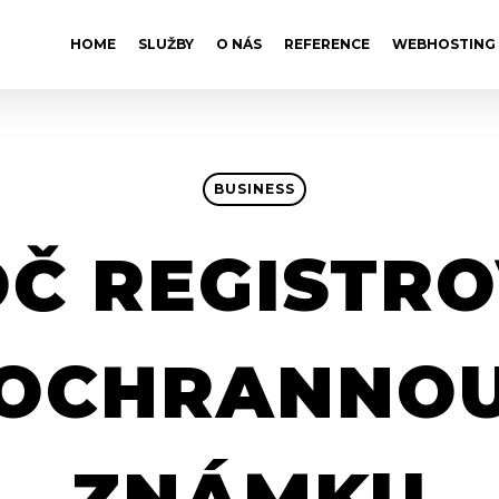
HOME
SLUŽBY
O NÁS
REFERENCE
WEBHOSTING
BUSINESS
Č REGISTR
OCHRANNO