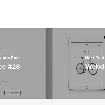
vious Post
Next Post
ce #28
Webde