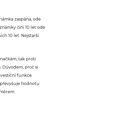
známka zaspána, ode
 známky činí 10 let ode
ch 10 let. Nejstarší
načkám, tak proti
 Důvodem, proč si
nvestiční funkce
 převyšuje hodnotu
 směrem