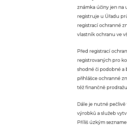
známka účiny jen na u
registruje u Úřadu pr
registrací ochranné z
vlastník ochranu ve v
Před registrací ochra
registrovaných pro ko
shodné či podobné a b
přihlášce ochranné zn
též finančně prodražu
Dále je nutné pečlivě
výrobků a služeb vytv
Příliš úzkým seznam