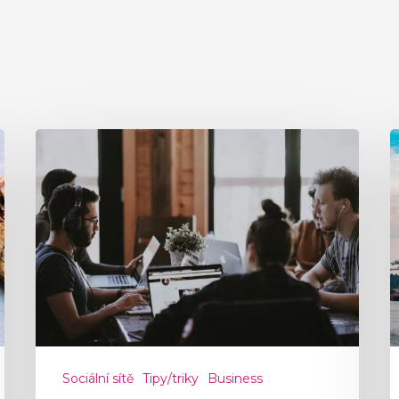
Sociální sítě
Tipy/triky
Business