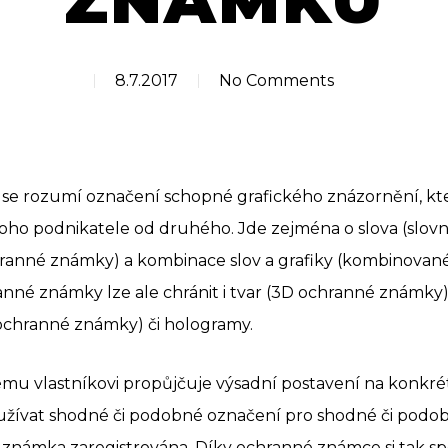
ZNÁMKU
8.7.2017
No Comments
 rozumí označení schopné grafického znázornění, kte
noho podnikatele od druhého. Jde zejména o slova (slov
hranné známky) a kombinace slov a grafiky (kombinovan
nné známky lze ale chránit i tvar (3D ochranné známky), 
chranné známky) či hologramy.
u vlastníkovi propůjčuje výsadní postavení na konkré
užívat shodné či podobné označení pro shodné či podob
á známka zaregistrována. Díky ochranné známce si tak s