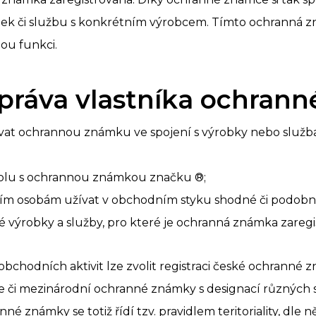
obek či službu s konkrétním výrobcem. Tímto ochranná 
ou funkci.
 práva vlastníka ochran
vat ochrannou známku ve spojení s výrobky nebo služba
polu s ochrannou známkou značku ®;
etím osobám užívat v obchodním styku shodné či podobn
 výrobky a služby, pro které je ochranná známka zaregi
e obchodních aktivit lze zvolit registraci české ochranné
 či mezinárodní ochranné známky s designací různých 
né známky se totiž řídí tzv. pravidlem teritoriality, dle