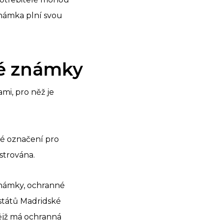
známka plní svou
né známky
mi, pro něž je
é označení pro
strována.
 známky, ochranné
států Madridské
 nějž má ochranná