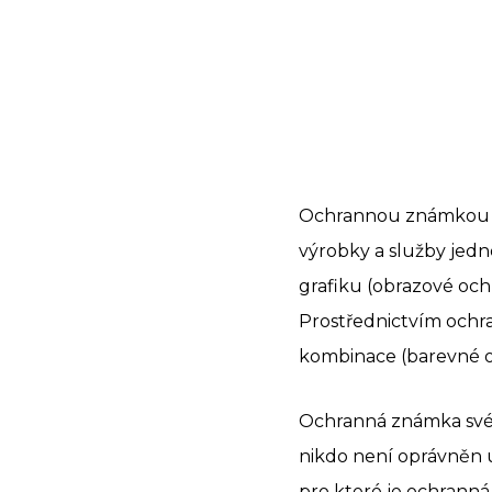
Ochrannou známkou se
výrobky a služby jed
grafiku (obrazové oc
Prostřednictvím ochra
kombinace (barevné o
Ochranná známka svém
nikdo není oprávněn 
pro které je ochrann