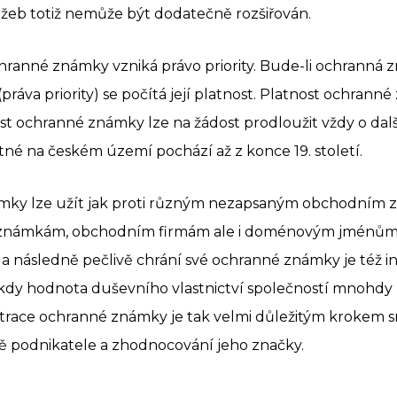
žeb totiž nemůže být dodatečně rozšiřován.
hranné známky vzniká právo priority. Bude-li ochranná 
práva priority) se počítá její platnost. Platnost ochranné
st ochranné známky lze na žádost prodloužit vždy o další
é na českém území pochází až z konce 19. století.
mky lze užít jak proti různým nezapsaným obchodním z
námkám, obchodním firmám ale i doménovým jménům.
í a následně pečlivě chrání své ochranné známky je též i
dy hodnota duševního vlastnictví společností mnohdy
strace ochranné známky je tak velmi důležitým krokem
ě podnikatele a zhodnocování jeho značky.