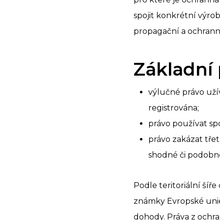
spojit konkrétní výr
propagační a ochrann
Základní
výlučné právo uží
registrována;
právo používat s
právo zakázat tř
shodné či podobné
Podle teritoriální šíř
známky Evropské unie
dohody. Práva z ochran