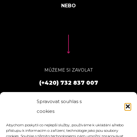
MŮŽEME SI ZAVOLAT
(+420) 732 837 007
Spravovat souhlas s
cookies
Abychom poskytli co nejlepší služby, používáme k ukládání a/nebo
přístupu k informacím o zařízení, technologie jako jsou soubory
cookies. Souhlas s těmito technologiemi nám umožní zpracovávat