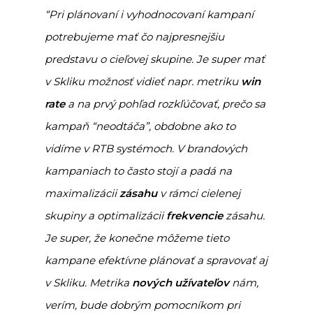
“Pri plánovaní i vyhodnocovaní kampaní
potrebujeme mať čo najpresnejšiu
predstavu o cieľovej skupine. Je super mať
v Skliku možnosť vidieť napr. metriku
win
rate
a na prvý pohľad rozkľúčovať, prečo sa
kampaň “neodtáča”, obdobne ako to
vidíme v RTB systémoch. V brandových
kampaniach to často stojí a padá na
maximalizácii
zásahu
v rámci cielenej
skupiny a optimalizácii
frekvencie
zásahu.
Je super, že konečne môžeme tieto
kampane efektívne plánovať a spravovať aj
v Skliku. Metrika
nových užívateľov
nám,
verím, bude dobrým pomocníkom pri