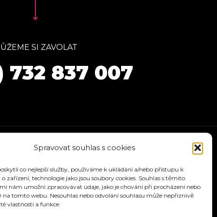
ŮŽEME SI ZAVOLAT
) 732 837 007
Spravovat souhlas s cookies
kytli co nejlepší služby, používáme k ukládání a/nebo přístupu k
o zařízení, technologie jako jsou soubory cookies. Souhlas s těmito
mi nám umožní zpracovávat údaje, jako je chování při procházení nebo
D na tomto webu. Nesouhlas nebo odvolání souhlasu může nepříznivě
ité vlastnosti a funkce.