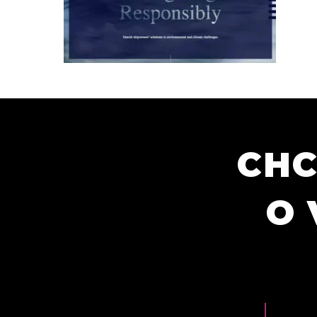
CHC
O 