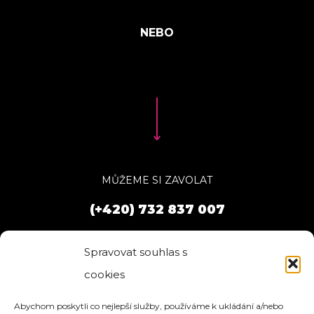
MŮŽEME SI ZAVOLAT
(+420) 732 837 007
Spravovat souhlas s
cookies
Abychom poskytli co nejlepší služby, používáme k ukládání a/nebo