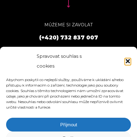
MŮŽEME SI ZAVOLAT
(+420) 732 837 007
Spravovat souhlas s
cookies
Abychom poskytli co nejlepší služby, používáme k ukládání a/nebo
přístupu k informacím o zařízení, technologie jako jsou soubory
cookies. Souhlas s těmito technologiemi nám umožní zpracovávat
údaje, jako je chování při procházení nebo jedinečná ID na tomto
webu. Nesouhlas nebo odvolání souhlasu může nepříznivě ovlivnit
určité vlastnosti a funkce.
Příjmout
HOME
SLUŽBY
O NÁS
REFERENCE