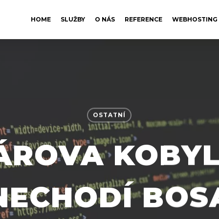
HOME
SLUŽBY
O NÁS
REFERENCE
WEBHOSTING
OSTATNÍ
ÁROVA KOBYL
NECHODÍ BOS