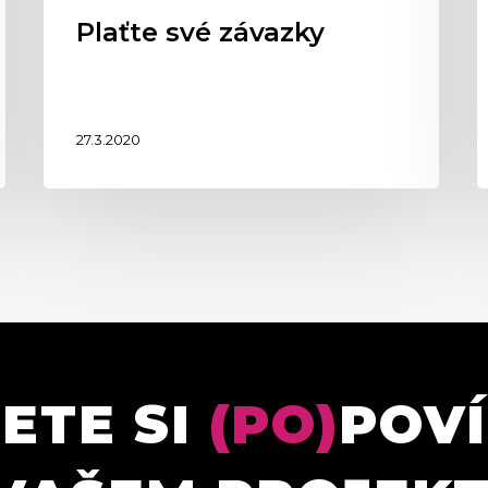
Plaťte své závazky
27.3.2020
ETE SI
(PO)
POV