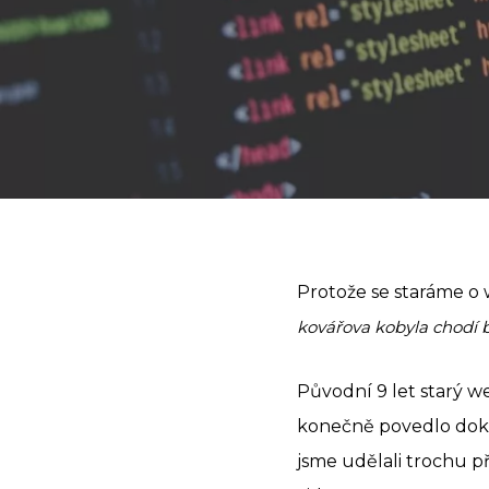
Protože se staráme o 
kovářova kobyla chodí 
Původní 9 let starý w
konečně povedlo dokon
jsme udělali trochu p