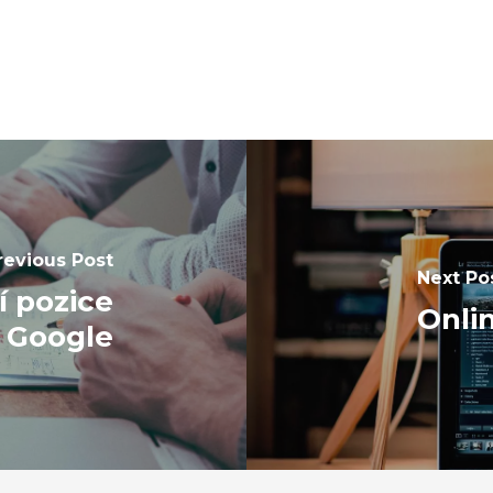
revious Post
Next Po
í pozice
Onlin
 Google