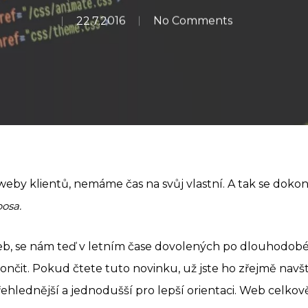
22.7.2016
No Comments
weby klientů, nemáme čas na svůj vlastní. A tak se dokon
bosa.
eb, se nám teď v letním čase dovolených po dlouhodobé
čit. Pokud čtete tuto novinku, už jste ho zřejmě navští
řehlednější a jednodušší pro lepší orientaci. Web celkov