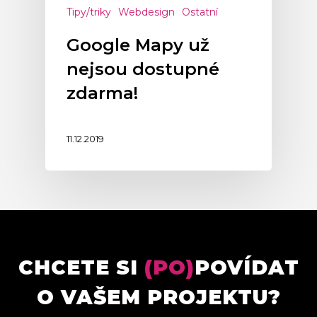
Tipy/triky
Webdesign
Ostatní
Google Mapy už
nejsou dostupné
zdarma!
11.12.2019
CHCETE SI
(PO)
POVÍDAT
O VAŠEM PROJEKTU?