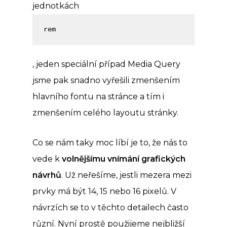
jednotkách
rem
, jeden speciální případ Media Query
jsme pak snadno vyřešili zmenšením
hlavního fontu na stránce a tím i
zmenšením celého layoutu stránky.
Co se nám taky moc líbí je to, že nás to
vede k
volnějšímu vnímání grafických
návrhů
. Už neřešíme, jestli mezera mezi
prvky má být 14, 15 nebo 16 pixelů. V
návrzích se to v těchto detailech často
různí. Nyní prostě použijeme nejbližší