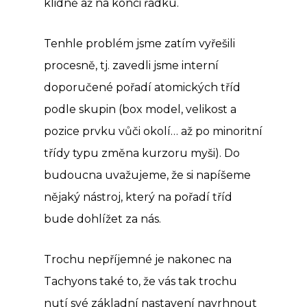
klidně až na konci řádku.
Tenhle problém jsme zatím vyřešili
procesně, tj. zavedli jsme interní
doporučené pořadí atomických tříd
podle skupin (box model, velikost a
pozice prvku vůči okolí… až po minoritní
třídy typu změna kurzoru myši). Do
budoucna uvažujeme, že si napíšeme
nějaký nástroj, který na pořadí tříd
bude dohlížet za nás.
Trochu nepříjemné je nakonec na
Tachyons také to, že vás tak trochu
nutí své základní nastavení navrhnout