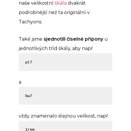
naše velikostní
škála
dvakrát
podrobnější než ta originální v
Tachyons.
Také jsme
sjednotili číselné přípony
u
jednotlivých tříd škály, aby např.
pt7
a
bw7
vždy znamenalo stejnou velikost, např.
1rem