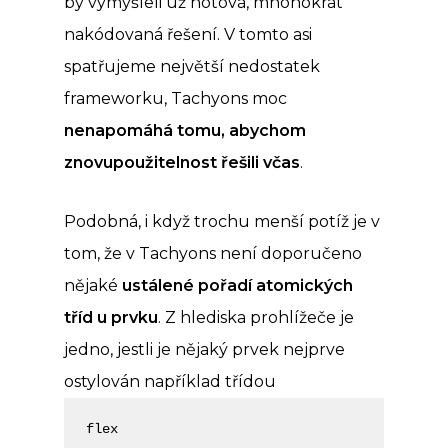
by vymýšleli už hotová, mnohokrát
nakódovaná řešení. V tomto asi
spatřujeme největší nedostatek
frameworku, Tachyons moc
nenapomáhá tomu, abychom
znovupoužitelnost řešili včas
.
Podobná, i když trochu menší potíž je v
tom, že v Tachyons není doporučeno
nějaké
ustálené pořadí atomických
tříd u prvku
. Z hlediska prohlížeče je
jedno, jestli je nějaký prvek nejprve
ostylován například třídou
flex