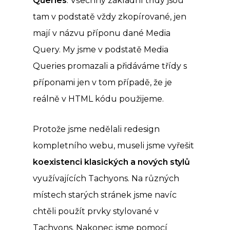
Queries
. Všechny základní třídy jsou
tam v podstatě vždy zkopírované, jen
mají v názvu příponu dané Media
Query. My jsme v podstatě Media
Queries promazali a přidáváme třídy s
příponami jen v tom případě, že je
reálně v HTML kódu použijeme.
Protože jsme nedělali redesign
kompletního webu, museli jsme vyřešit
koexistenci klasických a nových stylů
využívajících Tachyons. Na různých
místech starých stránek jsme navíc
chtěli použít prvky stylované v
Tachyons. Nakonec jsme pomocí