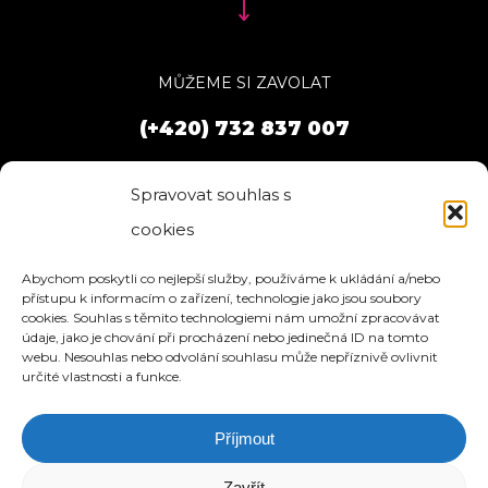
MŮŽEME SI ZAVOLAT
(+420) 732 837 007
Spravovat souhlas s
cookies
Abychom poskytli co nejlepší služby, používáme k ukládání a/nebo
přístupu k informacím o zařízení, technologie jako jsou soubory
cookies. Souhlas s těmito technologiemi nám umožní zpracovávat
údaje, jako je chování při procházení nebo jedinečná ID na tomto
webu. Nesouhlas nebo odvolání souhlasu může nepříznivě ovlivnit
určité vlastnosti a funkce.
Příjmout
HOME
SLUŽBY
O NÁS
REFERENCE
WEBHOSTING
BLOG
NÁVODY
KONTAKT
Zavřít