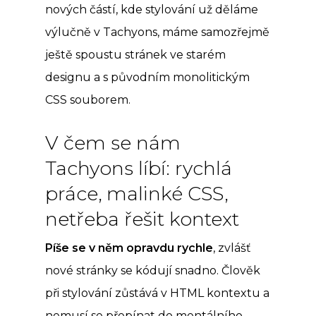
nových částí, kde stylování už děláme
výlučně v Tachyons, máme samozřejmě
ještě spoustu stránek ve starém
designu a s původním monolitickým
CSS souborem.
V čem se nám
Tachyons líbí: rychlá
práce, malinké CSS,
netřeba řešit kontext
Píše se v něm opravdu rychle
, zvlášť
nové stránky se kódují snadno. Člověk
při stylování zůstává v HTML kontextu a
nemusí se přepínat do mentálního