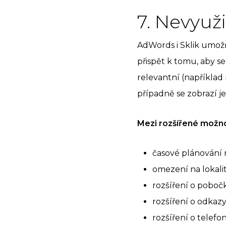
7. Nevyuž
AdWords i Sklik umo
přispět k tomu, aby se
relevantní (například
případně se zobrazí je
Mezi rozšířené možnos
časové plánování
omezení na lokali
rozšíření o pobočk
rozšíření o odkaz
rozšíření o telefo