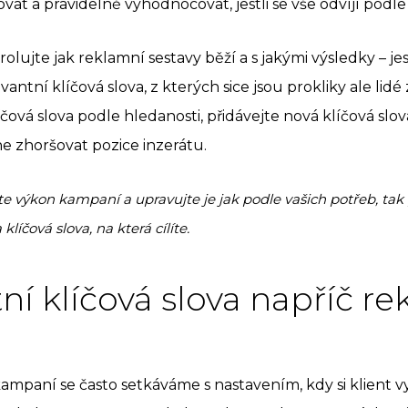
at a pravidelně vyhodnocovat, jestli se vše odvíjí podle 
olujte jak reklamní sestavy běží a s jakými výsledky – jest
antní klíčová slova, z kterých sice jsou prokliky ale lidé
čová slova podle hledanosti, přidávejte nová klíčová slo
ne zhoršovat pozice inzerátu.
te výkon kampaní a upravujte je jak podle vašich potřeb, tak 
íčová slova, na která cílíte.
tní klíčová slova napříč r
kampaní se často setkáváme s nastavením, kdy si klient vy