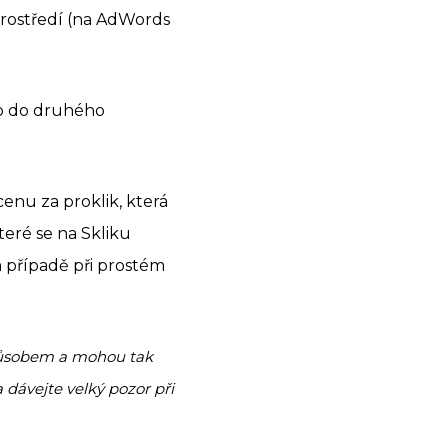
prostředí (na AdWords
o do druhého
enu za proklik, která
teré se na Skliku
m případě při prostém
způsobem a mohou tak
 dávejte velký pozor při