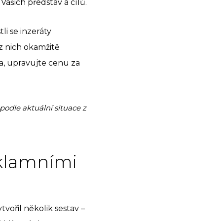
Vašich představ a cílů.
li se inzeráty
 z nich okamžitě
va, upravujte cenu za
podle aktuální situace z
eklamními
tvořil několik sestav –