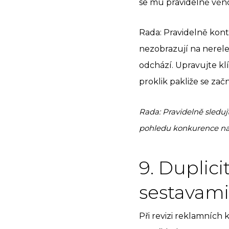
se mu pravidelně věnov
Rada: Pravidelně kontr
nezobrazují na nerelev
odchází. Upravujte klí
proklik pakliže se zač
Rada: Pravidelně sleduj
pohledu konkurence na kl
9. Duplici
sestavami
Při revizi reklamních 