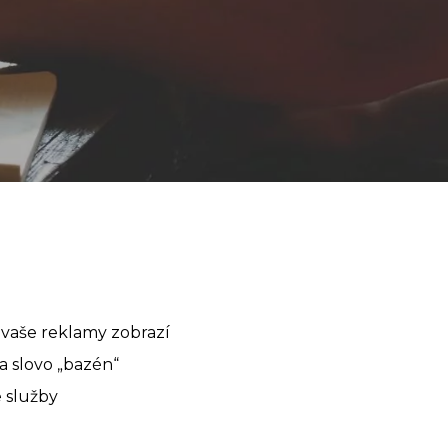
e vaše reklamy zobrazí
na slovo „bazén“
e služby