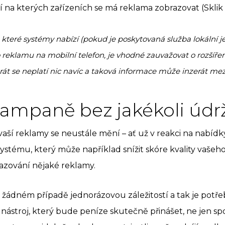
 na kterých zařízeních se má reklama zobrazovat (Sklik
, které systémy nabízí (pokud je poskytovaná služba lokální j
reklamu na mobilní telefon, je vhodné zauvažovat o rozšíření 
rát se neplatí nic navíc a taková informace může inzerát mezi
 kampaně bez jakékoli údr
ší reklamy se neustále mění – ať už v reakci na nabídk
tému, který může například snížit skóre kvality vašeho 
azování nějaké reklamy.
žádném případě jednorázovou záležitostí a tak je potřeb
nástroj, který bude peníze skutečně přinášet, ne jen spo