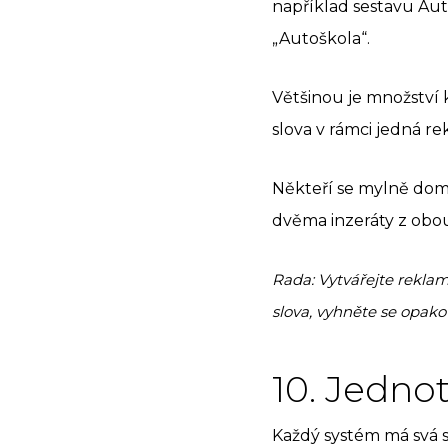
například sestavu Aut
„Autoškola“.
Většinou je množství k
slova v rámci jedná 
Někteří se mylně domn
dvěma inzeráty z obou
Rada: Vytvářejte reklam
slova, vyhněte se opako
10. Jedno
Každý systém má svá s