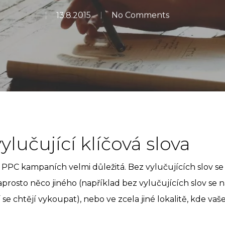
13.8.2015
No Comments
ylučující klíčová slova
 v PPC kampaních velmi důležitá. Bez vylučujících slov s
 naprosto něco jiného (například bez vylučujících slov se 
í se chtějí vykoupat), nebo ve zcela jiné lokalitě, kde vaš