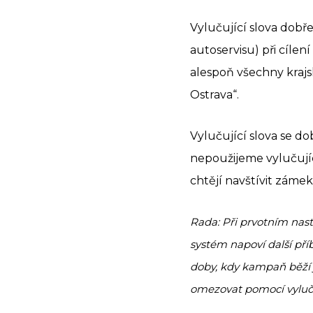
Vylučující slova dobře
autoservisu) při cílení
alespoň všechny krajs
Ostrava“.
Vylučující slova se do
nepoužijeme vylučující
chtějí navštívit zámek
Rada: Při prvotním nast
systém napoví další příbu
doby, kdy kampaň běží j
omezovat pomocí vylučuj