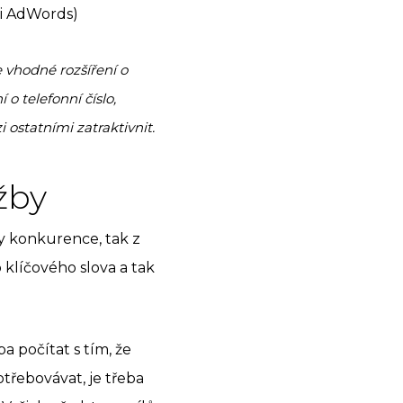
 i AdWords)
e vhodné rozšíření o
o telefonní číslo,
 ostatními zatraktivnit.
žby
y konkurence, tak z
klíčového slova a tak
a počítat s tím, že
třebovávat, je třeba