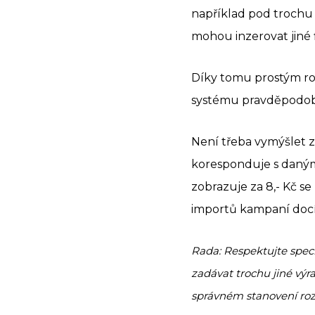
například pod trochu 
mohou inzerovat jiné f
Díky tomu prostým r
systému pravděpodobn
Není třeba vymýšlet z
koresponduje s danými
zobrazuje za 8,- Kč s
importů kampaní docí
Rada: Respektujte spec
zadávat trochu jiné výr
správném stanovení roz