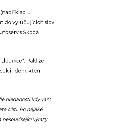
 (například u
át do vylučujících slov
autoservis Škoda
„lednice“. Pakliže
ek i lidem, kteří
dle hledanosti kdy vám
te cílit). Po nějaké
 nesouvisející výrazy