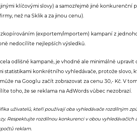
jinými klíčovými slovy) a samozřejmě jiné konkurenční 
irmy, než na Sklik a za jinou cenu).
ozkopírováním (exportem/importem) kampaní z jednoh
ě nedocílíte nejlepších výsledků.
cela odlišné kampaně, je vhodné ale minimálně upravit c
 statistikami konkrétního vyhledávače, protože slovo, k
e může na Googlu začít zobrazovat za cenu 30,- Kč. V to
líte toho, že se reklama na AdWords vůbec nezobrazí.
ifika uživatelů, kteří používají oba vyhledávače rozdílným 
azy. Respektujte rozdílnou konkurenci v obou vyhledávačích a
počtů reklam.