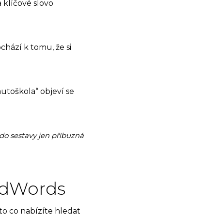
 klíčové slovo
chází k tomu, že si
autoškola“ objeví se
 do sestavy jen příbuzná
 AdWords
to co nabízíte hledat