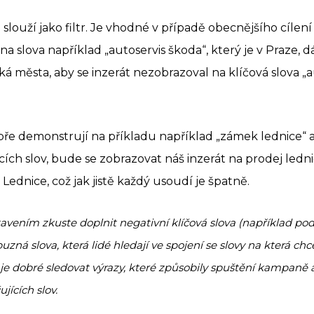
 slouží jako filtr. Je vhodné v případě obecnějšího cílení
 na slova například „autoservis škoda“, který je v Praze, d
ká města, aby se inzerát nezobrazoval na klíčová slova „
bře demonstrují na příkladu například „zámek lednice“ a 
ch slov, bude se zobrazovat náš inzerát na prodej lednič
 Lednice, což jak jistě každý usoudí je špatně.
avením zkuste doplnit negativní klíčová slova (například po
zná slova, která lidé hledají ve spojení se slovy na která chce
e dobré sledovat výrazy, které způsobily spuštění kampaně a
ících slov.