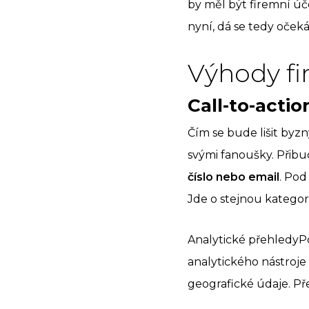
by měl být firemní úč
nyní, dá se tedy očeká
Výhody fi
Call-to-actio
Čím se bude lišit byz
svými fanoušky. Přib
číslo nebo email
. Pod
Jde o stejnou kategor
Analytické přehledyPo
analytického nástroje 
geografické údaje. P