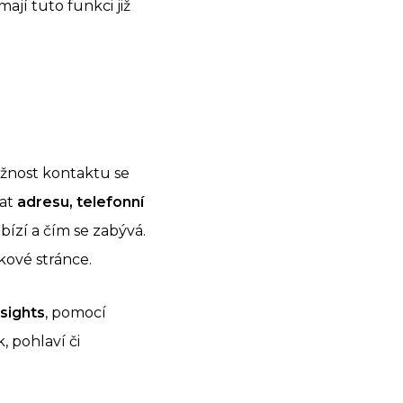
jí tuto funkci již
ožnost kontaktu se
dat
adresu, telefonní
bízí a čím se zabývá.
kové stránce.
nsights
, pomocí
, pohlaví či