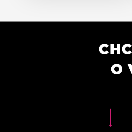
CHC
O 