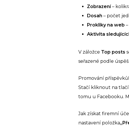
Zobrazení
– kolik
Dosah
– počet jed
Prokliky na web
–
Aktivita sledující
V záložce
Top posts
s
seřazené podle úspěšn
Promování příspěvkůMe
Stačí kliknout na tla
tomu u Facebooku. Můž
Jak získat firemní úč
nastavení položka
„Př