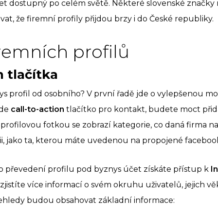
et dostupný po celém světě. Některé slovenské značky ma
vat, že firemní profily přijdou brzy i do České republiky.
remních profilů
n tlačítka
nys profil od osobního? V první řadě jde o vylepšenou m
ude
call-to-action
tlačítko pro kontakt, budete moct při
 profilovou fotkou se zobrazí kategorie, co daná firma na
ii, jako ta, kterou máte uvedenou na propojené faceboo
 převedení profilu pod byznys účet získáte přístup k
I
zjistíte více informací o svém okruhu uživatelů, jejich věk
řehledy budou obsahovat základní informace: