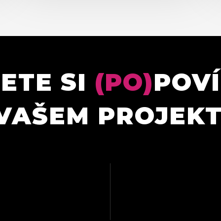
ETE SI
(PO)
POV
VAŠEM PROJEK