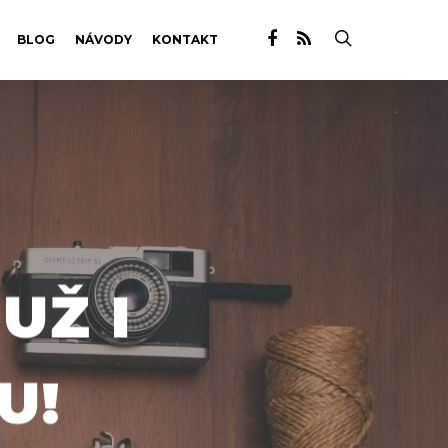
BLOG
NÁVODY
KONTAKT
UŽ I
U!