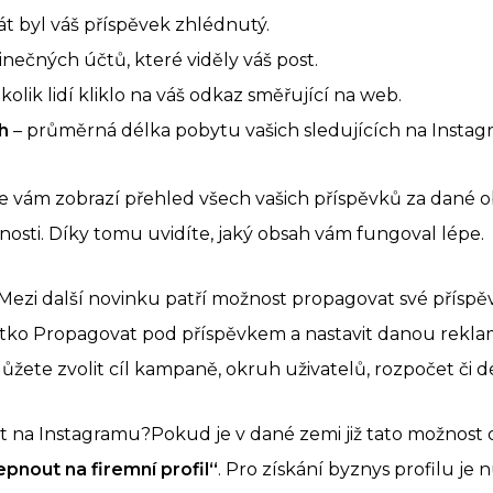
rát byl váš příspěvek zhlédnutý.
inečných účtů, které viděly váš post.
 kolik lidí kliklo na váš odkaz směřující na web.
ch
– průměrná délka pobytu vašich sledujících na Instag
e vám zobrazí přehled všech vašich příspěvků za dané 
osti. Díky tomu uvidíte, jaký obsah vám fungoval lépe.
zi další novinku patří možnost propagovat své příspěvky
čítko Propagovat pod příspěvkem a nastavit danou rekla
ete zvolit cíl kampaně, okruh uživatelů, rozpočet či dé
et na Instagramu?Pokud je v dané zemi již tato možnost 
epnout na firemní profil“
. Pro získání byznys profilu je