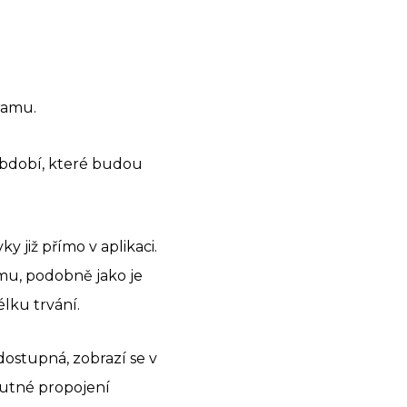
ramu.
období, které budou
 již přímo v aplikaci.
mu, podobně jako je
lku trvání.
dostupná, zobrazí se v
 nutné propojení