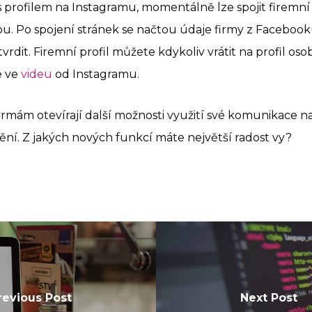
 profilem na Instagramu, momentálně lze spojit firemní
u. Po spojení stránek se načtou údaje firmy z Faceboo
vrdit. Firemní profil můžete kdykoliv vrátit na profil oso
e ve
videu
od Instagramu.
firmám otevírají další možnosti využití své komunikace n
nění. Z jakých nových funkcí máte největší radost vy?
revious Post
Next Post