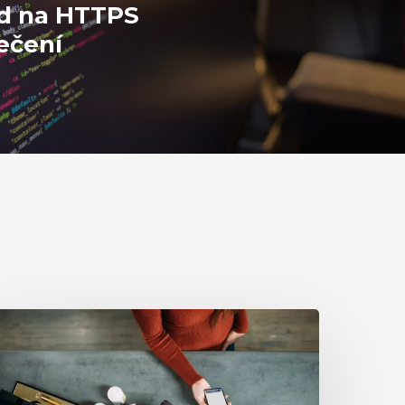
d na HTTPS
ečení