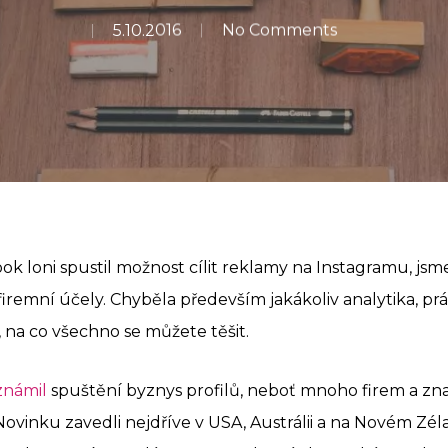
5.10.2016
No Comments
ok loni spustil možnost cílit reklamy na Instagramu, jsm
firemní účely. Chyběla především jakákoliv analytika, práv
na co všechno se můžete těšit.
známil
spuštění byznys profilů, neboť mnoho firem a zn
. Novinku zavedli nejdříve v USA, Austrálii a na Novém Z