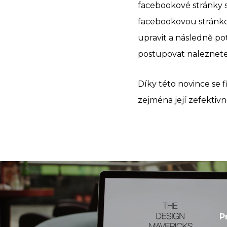
facebookové stránky s
facebookovou stránko
upravit a následně pot
postupovat naleznet
Díky této novince se 
zejména její zefektiv
P