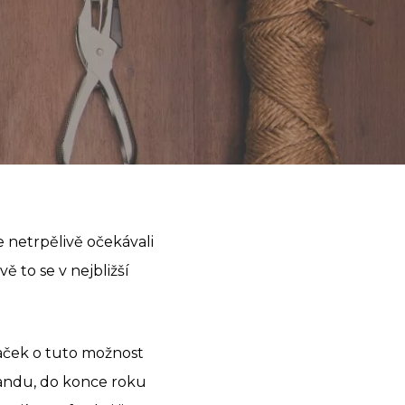
e netrpělivě očekávali
ě to se v nejbližší
aček o tuto možnost
élandu, do konce roku