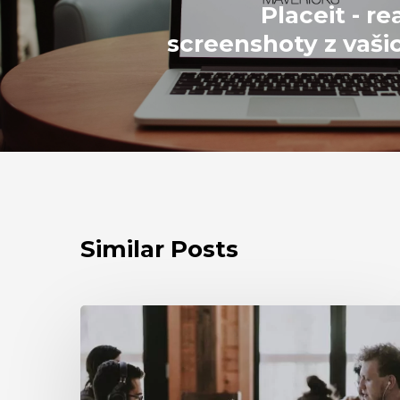
Placeit - re
screenshoty z vaši
Similar Posts