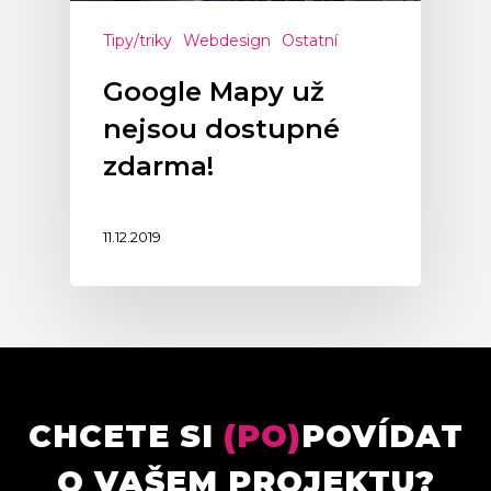
Tipy/triky
Webdesign
Ostatní
Google Mapy už
nejsou dostupné
zdarma!
11.12.2019
CHCETE SI
(PO)
POVÍDAT
O VAŠEM PROJEKTU?