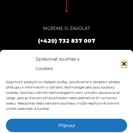
MŮŽEME SI ZAVOLAT
(+420) 732 837 007
Spravovat souhlas s
cookies
Abychom poskytli co nejlepší služby, používáme k ukládání a/nebo
přístupu k informacím o zařízení, technologie jako jsou soubory
cookies. Souhlas s těmito technologiemi nám umožní zpracovávat
údaje, jako je chování při procházení nebo jedinečná ID na tomto
webu. Nesouhlas nebo odvolání souhlasu může nepříznivě ovlivnit
určité vlastnosti a funkce.
Příjmout
HOME
SLUŽBY
O NÁS
REFERENCE