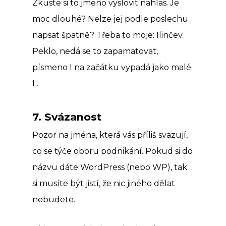
Zkuste si to jméno vyslovit nahlas. Je
moc dlouhé? Nelze jej podle poslechu
napsat špatně? Třeba to moje: Ilinčev.
Peklo, nedá se to zapamatovat,
písmeno I na začátku vypadá jako malé
L.
7. Svázanost
Pozor na jména, která vás příliš svazují,
co se týče oboru podnikání. Pokud si do
názvu dáte WordPress (nebo WP), tak
si musíte být jistí, že nic jiného dělat
nebudete.