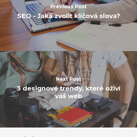
Previous Post
SEO - Jaká zvolit klíčová slova?
Next Post
3 designové trendy, které oživí
váš web