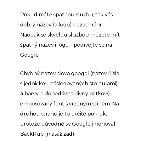
Pokud máte špatnou službu, tak vás
dobrý název (a logo) nezachrání.
Naopak se skvělou službou můžete mít
špatný název i logo – podívejte se na
Google.
Chybný název slova googol (název čísla
s jedničkou následovaných sto nulami).
4 barvy, a donedávna divný patkový
embosovaný font s vrženým stínem. Na
druhou stranu je to určitě pokrok,
protože původně se Google jmenoval
BackRub (masáž zad).