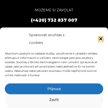
MŮŽEME SI ZAVOLAT
(+420) 732 837 007
Spravovat souhlas s
cookies
Abychom poskytli co nejlepší služby, používáme k ukládání a/nebo
přístupu k informacím o zařízení, technologie jako jsou soubory
cookies. Souhlas s těmito technologiemi nám umožní zpracovávat
údaje, jako je chování při procházení nebo jedinečná ID na tomto
webu. Nesouhlas nebo odvolání souhlasu může nepříznivě ovlivnit
určité vlastnosti a funkce.
Příjmout
HOME
SLUŽBY
O NÁS
REFERENCE
WEBHOSTING
BLOG
NÁVODY
KONTAKT
Zavřít