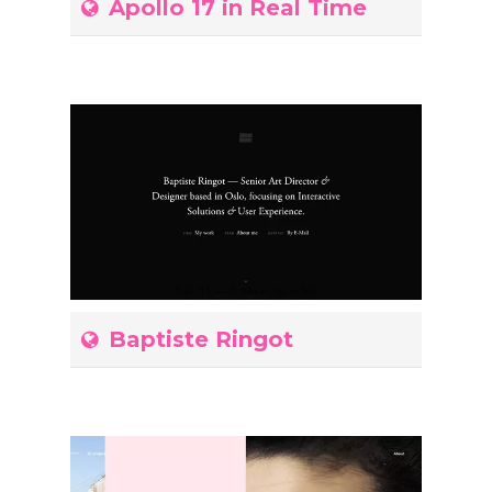
Apollo 17 in Real Time
Baptiste Ringot