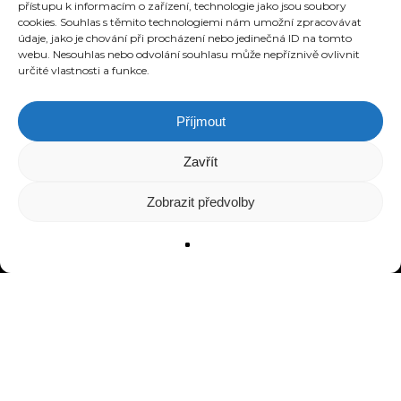
přístupu k informacím o zařízení, technologie jako jsou soubory
(+420) 732 837 007
cookies. Souhlas s těmito technologiemi nám umožní zpracovávat
údaje, jako je chování při procházení nebo jedinečná ID na tomto
webu. Nesouhlas nebo odvolání souhlasu může nepříznivě ovlivnit
určité vlastnosti a funkce.
Příjmout
Zavřít
Zobrazit předvolby
HOME
SLUŽBY
O NÁS
REFERENCE
WEBHOSTING
BLOG
NÁVODY
KONTAKT
© 2026 eStation.cz | Tvorba www stránek.
Vytvořeno s láskou k designu.